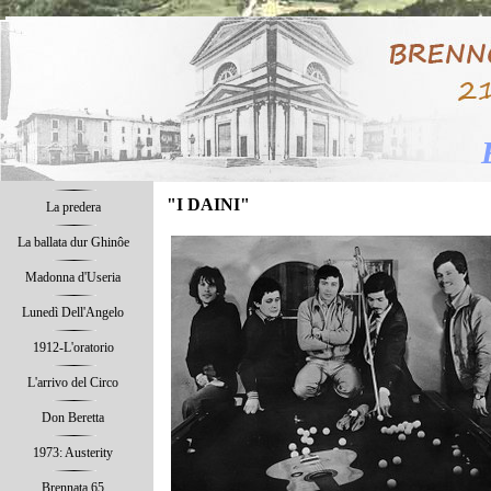
Torna al
"I DAINI"
La predera
La ballata dur Ghinôe
Madonna d'Useria
Lunedì Dell'Angelo
1912-L'oratorio
L'arrivo del Circo
Don Beretta
1973: Austerity
Brennata 65