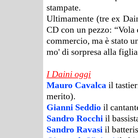
stampate.
Ultimamente (tre ex Dai
CD con un pezzo: “Vola q
commercio, ma è stato un
mo' di sorpresa alla figli
I Daini oggi
Mauro Cavalca
il tastie
merito).
Gianni Seddio
il cantan
Sandro Rocchi
il bassis
Sandro Ravasi
il batteri