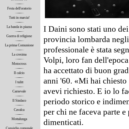
Festa dell'oratorio
Tutti in marcia!
I Daini sono stati uno dei
La banda in piazza
Guerra di religione
provincia lombarda negli a
La prima Comunione
professionale è stata se
La cresima
Volpi, loro fan dell'epoca
Motocross
ha accettato di buon grad
Il calcio
anni '60.
«Mi hai chiesto 
I tulitt
avevi richiesto.
E io lo f
Carnevale
periodo storico e indiment
Il Sindaco
per chi ne faceva parte e
Cavalca
Mottalunga
dimenticati.
Consiglio comunale