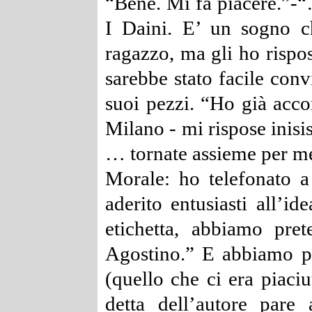
“Bene. Mi fa piacere.”-
“
I Daini. E’ un sogno c
ragazzo, ma gli ho rispo
sarebbe stato facile conv
suoi pezzi.
“Ho già accor
Milano - mi rispose inisi
… tornate assieme per m
Morale: ho telefonato a
aderito entusiasti all’i
etichetta, abbiamo pre
Agostino.”
E abbiamo pa
(quello che ci era piaciu
detta dell’autore pare