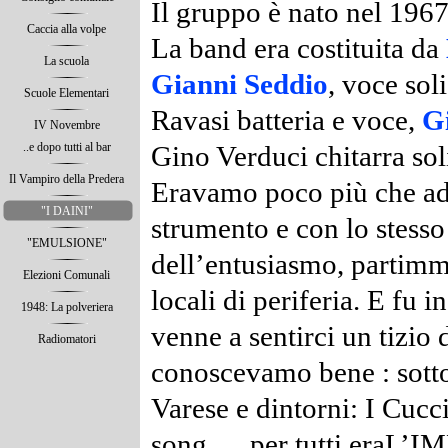
Il gruppo è nato nel 1967
Caccia alla volpe
La band era costituita da
La scuola
Gianni Seddio
, voce sol
Scuole Elementari
Ravasi batteria e voce,
G
IV Novembre
..e dopo tutti al bar
Gino Verduci chitarra soli
Il Vampiro della Predera
Eravamo poco più che ado
"I DAINI"
strumento e con lo stesso
"EMULSIONE"
dell’entusiasmo, partimm
Elezioni Comunali
locali di periferia.
E fu i
1948: La polveriera
venne a sentirci un tizio 
Radiomatori
conoscevamo bene : sotto 
Varese e dintorni: I Cuc
song … per tutti eraL’I